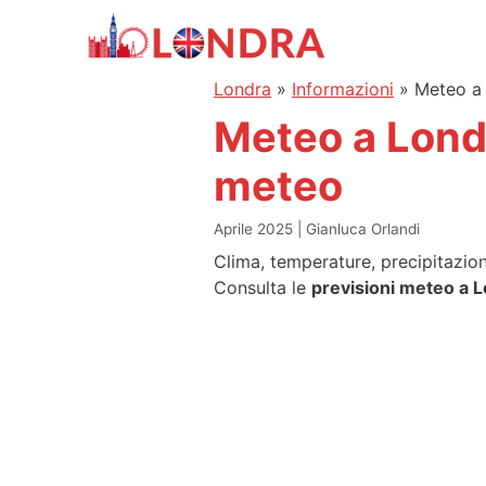
Vai
al
contenuto
Londra
»
Informazioni
»
Meteo a 
Meteo a Londr
meteo
Aprile 2025
Gianluca Orlandi
Clima, temperature, precipitazion
Consulta le
previsioni meteo a 