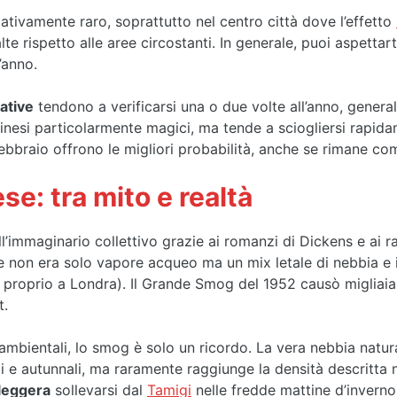
ativamente raro, soprattutto nel centro città dove l’effetto
te rispetto alle aree circostanti. In generale, puoi aspetta
’anno.
ative
tendono a verificarsi una o due volte all’anno, general
inesi particolarmente magici, ma tende a sciogliersi rapida
ebbraio offrono le migliori probabilità, anche se rimane c
se: tra mito e realtà
l’immaginario collettivo grazie ai romanzi di Dickens e ai 
se non era solo vapore acqueo ma un mix letale di nebbia e
proprio a Londra). Il Grande Smog del 1952 causò migliaia
t.
 ambientali, lo smog è solo un ricordo. La vera nebbia natur
i e autunnali, ma raramente raggiunge la densità descritta ne
 leggera
sollevarsi dal
Tamigi
nelle fredde mattine d’invern