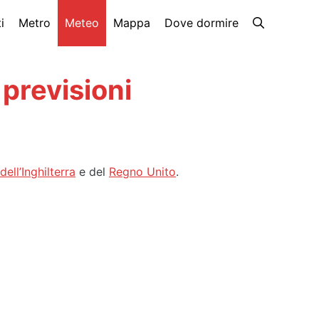
i
Metro
Meteo
Mappa
Dove dormire
previsioni
dell’Inghilterra
e del
Regno Unito
.