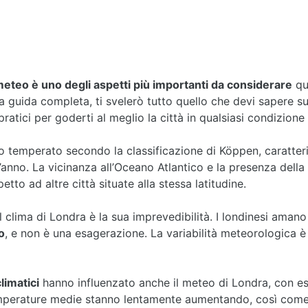
 meteo è uno degli aspetti più importanti da considerare
qu
ta guida completa, ti svelerò tutto quello che devi sapere su
 pratici per goderti al meglio la città in qualsiasi condizion
o temperato secondo la classificazione di Köppen, caratte
’anno. La vicinanza all’Oceano Atlantico e la presenza della
tto ad altre città situate alla stessa latitudine.
 clima di Londra è la sua imprevedibilità. I londinesi aman
o
, e non è una esagerazione. La variabilità meteorologica è i
limatici
hanno influenzato anche il meteo di Londra, con es
emperature medie stanno lentamente aumentando, così come 