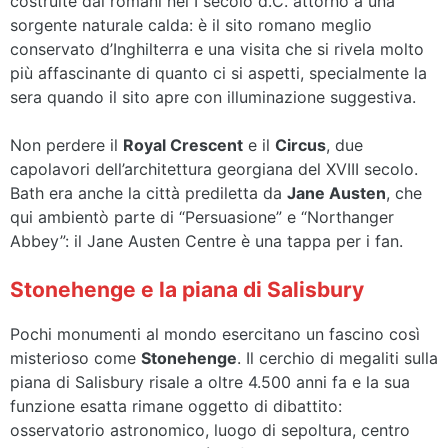
costruite dai romani nel I secolo d.C. attorno a una
sorgente naturale calda: è il sito romano meglio
conservato d’Inghilterra e una visita che si rivela molto
più affascinante di quanto ci si aspetti, specialmente la
sera quando il sito apre con illuminazione suggestiva.
Non perdere il
Royal Crescent
e il
Circus
, due
capolavori dell’architettura georgiana del XVIII secolo.
Bath era anche la città prediletta da
Jane Austen
, che
qui ambientò parte di “Persuasione” e “Northanger
Abbey”: il Jane Austen Centre è una tappa per i fan.
Stonehenge e la piana di Salisbury
Pochi monumenti al mondo esercitano un fascino così
misterioso come
Stonehenge
. Il cerchio di megaliti sulla
piana di Salisbury risale a oltre 4.500 anni fa e la sua
funzione esatta rimane oggetto di dibattito:
osservatorio astronomico, luogo di sepoltura, centro