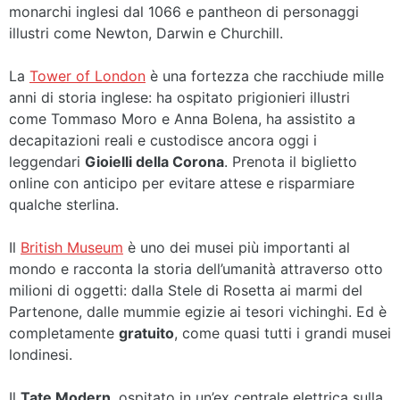
monarchi inglesi dal 1066 e pantheon di personaggi
illustri come Newton, Darwin e Churchill.
La
Tower of London
è una fortezza che racchiude mille
anni di storia inglese: ha ospitato prigionieri illustri
come Tommaso Moro e Anna Bolena, ha assistito a
decapitazioni reali e custodisce ancora oggi i
leggendari
Gioielli della Corona
. Prenota il biglietto
online con anticipo per evitare attese e risparmiare
qualche sterlina.
Il
British Museum
è uno dei musei più importanti al
mondo e racconta la storia dell’umanità attraverso otto
milioni di oggetti: dalla Stele di Rosetta ai marmi del
Partenone, dalle mummie egizie ai tesori vichinghi. Ed è
completamente
gratuito
, come quasi tutti i grandi musei
londinesi.
Il
Tate Modern
, ospitato in un’ex centrale elettrica sulla