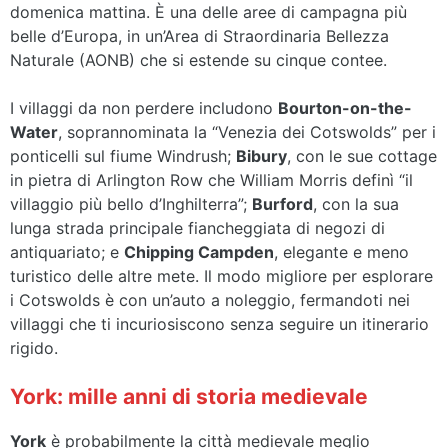
domenica mattina. È una delle aree di campagna più
belle d’Europa, in un’Area di Straordinaria Bellezza
Naturale (AONB) che si estende su cinque contee.
I villaggi da non perdere includono
Bourton-on-the-
Water
, soprannominata la “Venezia dei Cotswolds” per i
ponticelli sul fiume Windrush;
Bibury
, con le sue cottage
in pietra di Arlington Row che William Morris definì “il
villaggio più bello d’Inghilterra”;
Burford
, con la sua
lunga strada principale fiancheggiata di negozi di
antiquariato; e
Chipping Campden
, elegante e meno
turistico delle altre mete. Il modo migliore per esplorare
i Cotswolds è con un’auto a noleggio, fermandoti nei
villaggi che ti incuriosiscono senza seguire un itinerario
rigido.
York: mille anni di storia medievale
York
è probabilmente la città medievale meglio