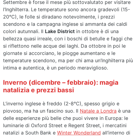
Settembre è forse il mese più sottovalutato per visitare
l’Inghilterra. Le temperature sono ancora gradevoli (15-
20°C), le folle si diradano notevolmente, i prezzi
scendono e la campagna inglese si ammanta dei caldi
colori autunnali. Il
Lake District
in ottobre è di una
bellezza quasi irreale, con i boschi di betulle e faggi che
si riflettono nelle acque dei laghi. Da ottobre in poi le
giornate si accorciano, le piogge aumentano e le
temperature scendono, ma per chi ama un’Inghilterra più
intima e autentica, è un periodo meraviglioso.
Inverno (dicembre – febbraio): magia
natalizia e prezzi bassi
L’inverno inglese è freddo (2-8°C), spesso grigio e
piovoso, ma ha un fascino suo. Il
Natale a Londra
è una
delle esperienze più belle che puoi vivere in Europa: le
luminarie di Oxford Street e Regent Street, i mercatini
natalizi a South Bank e
Winter Wonderland
all’interno di