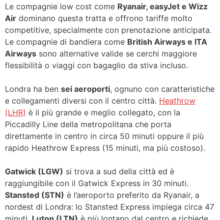
Le compagnie low cost come
Ryanair, easyJet e Wizz
Air
dominano questa tratta e offrono tariffe molto
competitive, specialmente con prenotazione anticipata.
Le compagnie di bandiera come
British Airways e ITA
Airways
sono alternative valide se cerchi maggiore
flessibilità o viaggi con bagaglio da stiva incluso.
Londra ha ben
sei aeroporti
, ognuno con caratteristiche
e collegamenti diversi con il centro città.
Heathrow
(LHR)
è il più grande e meglio collegato, con la
Piccadilly Line della metropolitana che porta
direttamente in centro in circa 50 minuti oppure il più
rapido Heathrow Express (15 minuti, ma più costoso).
Gatwick (LGW)
si trova a sud della città ed è
raggiungibile con il Gatwick Express in 30 minuti.
Stansted (STN)
è l’aeroporto preferito da Ryanair, a
nordest di Londra: lo Stansted Express impiega circa 47
minuti.
Luton (LTN)
è più lontano dal centro e richiede