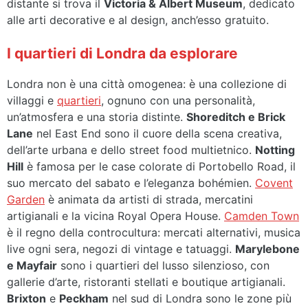
distante si trova il
Victoria & Albert Museum
, dedicato
alle arti decorative e al design, anch’esso gratuito.
I quartieri di Londra da esplorare
Londra non è una città omogenea: è una collezione di
villaggi e
quartieri
, ognuno con una personalità,
un’atmosfera e una storia distinte.
Shoreditch e Brick
Lane
nel East End sono il cuore della scena creativa,
dell’arte urbana e dello street food multietnico.
Notting
Hill
è famosa per le case colorate di Portobello Road, il
suo mercato del sabato e l’eleganza bohémien.
Covent
Garden
è animata da artisti di strada, mercatini
artigianali e la vicina Royal Opera House.
Camden Town
è il regno della controcultura: mercati alternativi, musica
live ogni sera, negozi di vintage e tatuaggi.
Marylebone
e Mayfair
sono i quartieri del lusso silenzioso, con
gallerie d’arte, ristoranti stellati e boutique artigianali.
Brixton
e
Peckham
nel sud di Londra sono le zone più