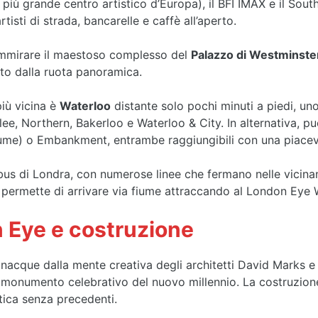
 più grande centro artistico d’Europa), il BFI IMAX e il Sou
tisti di strada, bancarelle e caffè all’aperto.
 ammirare il maestoso complesso del
Palazzo di Westminste
oto dalla ruota panoramica.
iù vicina è
Waterloo
distante solo pochi minuti a piedi, uno
ilee, Northern, Bakerloo e Waterloo & City. In alternativa, puo
 fiume) o Embankment, entrambe raggiungibili con una piacev
us di Londra, con numerose linee che fermano nelle vicinanz
i permette di arrivare via fiume attraccando al London Eye 
n Eye e costruzione
nacque dalla mente creativa degli architetti David Marks e 
monumento celebrativo del nuovo millennio. La costruzione 
tica senza precedenti.