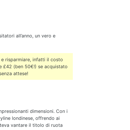
sitatori all’anno, un vero e
 e risparmiare, infatti il costo
e £42 (ben 50€!) se acquistato
senza attese!
mpressionanti dimensioni. Con i
line londinese, offrendo ai
eva vantare il titolo di ruota