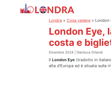
Vai
al
contenuto
Londra
»
Cosa vedere
»
London E
London Eye, l
costa e biglie
Dicembre 2024
Gianluca Orlandi
Il
London Eye
(tradotto in italia
alta d’Europa ed è situata sulla r