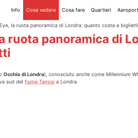
Info
Cosa vedere
Cosa fare
Quartieri
Aeroport
ye, la ruota panoramica di Londra: quanto costa e bigliett
a ruota panoramica di L
tti
no
Occhio di Londra
), conosciuto anche come Millennium Wh
iva sud del
fiume Tamigi
a Londra.