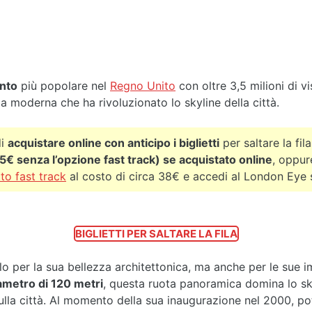
ento
più popolare nel
Regno Unito
con oltre 3,5 milioni di vi
a moderna che ha rivoluzionato lo skyline della città.
di
acquistare online con anticipo i biglietti
per saltare la fila
5€ senza l’opzione fast track) se acquistato online
, oppur
tto fast track
al costo di circa 38€ e accedi al London Eye 
BIGLIETTI PER SALTARE LA FILA
lo per la sua bellezza architettonica, ma anche per le sue i
ametro di 120 metri
, questa ruota panoramica domina lo sky
ulla città. Al momento della sua inaugurazione nel 2000, pot