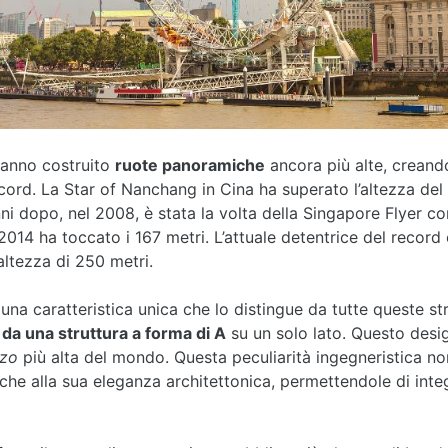
 hanno costruito
ruote panoramiche
ancora più alte, creand
cord. La Star of Nanchang in Cina ha superato l’altezza de
i dopo, nel 2008, è stata la volta della Singapore Flyer con
2014 ha toccato i 167 metri. L’attuale detentrice del record 
altezza di 250 metri.
una caratteristica unica che lo distingue da tutte queste str
da una struttura a forma di A
su un solo lato. Questo desi
lzo
più alta del mondo. Questa peculiarità ingegneristica no
nche alla sua eleganza architettonica, permettendole di int