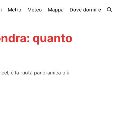
i
Metro
Meteo
Mappa
Dove dormire
i
ondra: quanto
eel, è la ruota panoramica più